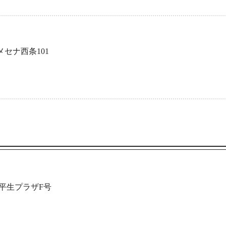
メセナ西条101
 平生プラザF号