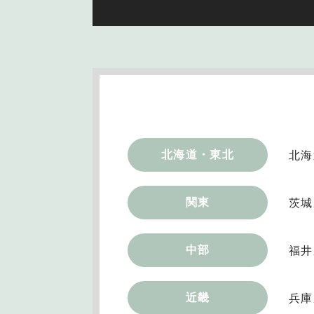
北海道・東北
北海
関東
茨城
中部
福井
近畿
兵庫