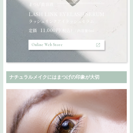
まつげ美容液
LASH LINK EYELASH SERUM
ラッシュリンクアイラッシュセラム
11,000円
定価
(税込)
/ 内容量6ml
Online Web Store
ナチュラルメイクにはまつげの印象が大切