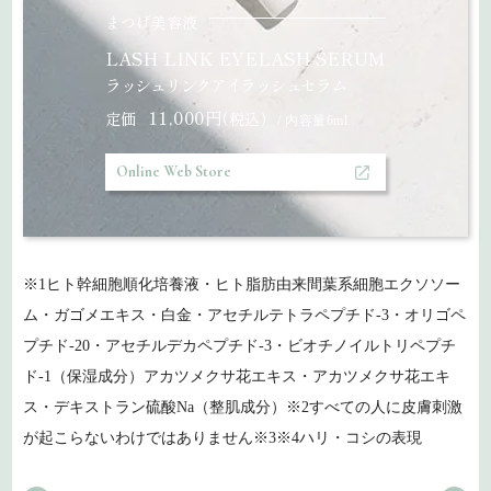
まつげ美容液
LASH LINK EYELASH SERUM
ラッシュリンクアイラッシュセラム
11,000円
定価
(税込)
/ 内容量6ml
Online Web Store
※1ヒト幹細胞順化培養液・ヒト脂肪由来間葉系細胞エクソソー
ム・ガゴメエキス・白金・アセチルテトラペプチド-3・オリゴペ
プチド-20・アセチルデカペプチド-3・ビオチノイルトリペプチ
ド-1（保湿成分）アカツメクサ花エキス・アカツメクサ花エキ
ス・デキストラン硫酸Na（整肌成分）※2すべての人に皮膚刺激
が起こらないわけではありません※3※4ハリ・コシの表現