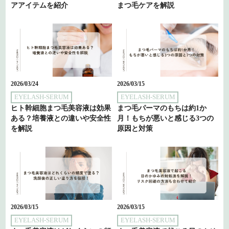
アアイテムを紹介
まつ毛ケアを解説
2026/03/24
2026/03/15
EYELASH-SERUM
EYELASH-SERUM
ヒト幹細胞まつ毛美容液は効果
まつ毛パーマのもちは約1か
ある？培養液との違いや安全性
月！もちが悪いと感じる3つの
を解説
原因と対策
2026/03/15
2026/03/15
EYELASH-SERUM
EYELASH-SERUM