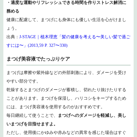
・適度な運動やリフレッシュできる時間を作りストレス解消に
務める
健康に配慮して、まつげにも身体にも優しい生活を心がけまし
ょう。
出典：
J-STAGE｜植木理恵「髪の健康を考える〜美しい髪で過ご
すには〜」(2013,59 P. 327〜330)
まつげ美容液でたっぷりケア
まつげは摩擦や紫外線などの外部刺激により、ダメージを受け
やすい部分です。
乾燥するとまつげのダメージが蓄積し、切れたり抜けたりする
ことがあります。まつげを保湿し、ハリコシをキープするため
には、まつげ美容液を使用するのがおすすめです。
毎日継続して使うことで、
まつげへのダメージを軽減し、美し
いまつげを目指せますよ。
ただし、使用後にかゆみや赤みなどの異常を感じた場合はすぐ