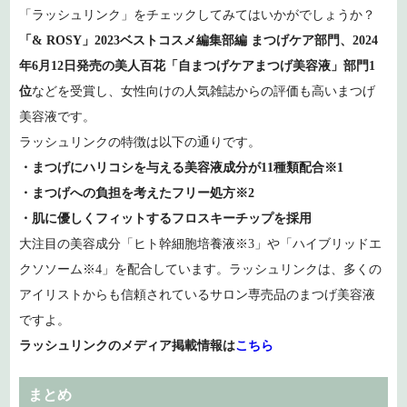
「ラッシュリンク」をチェックしてみてはいかがでしょうか？
「& ROSY」2023ベストコスメ編集部編 まつげケア部門、2024
年6月12日発売の美人百花「自まつげケアまつげ美容液」部門1
位
などを受賞し、女性向けの人気雑誌からの評価も高いまつげ
美容液です。
ラッシュリンクの特徴は以下の通りです。
・まつげにハリコシを与える美容液成分が11種類配合※1
・まつげへの負担を考えたフリー処方※2
・肌に優しくフィットするフロスキーチップを採用
大注目の美容成分「ヒト幹細胞培養液※3」や「ハイブリッドエ
クソソーム※4」を配合しています。ラッシュリンクは、多くの
アイリストからも信頼されているサロン専売品のまつげ美容液
ですよ。
ラッシュリンクのメディア掲載情報は
こちら
まとめ