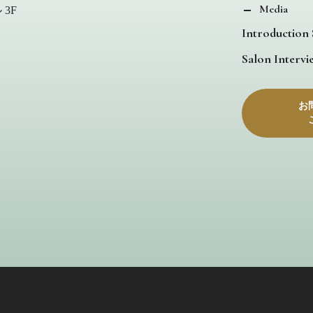
Media
3F
Introduction
Salon Intervi
お