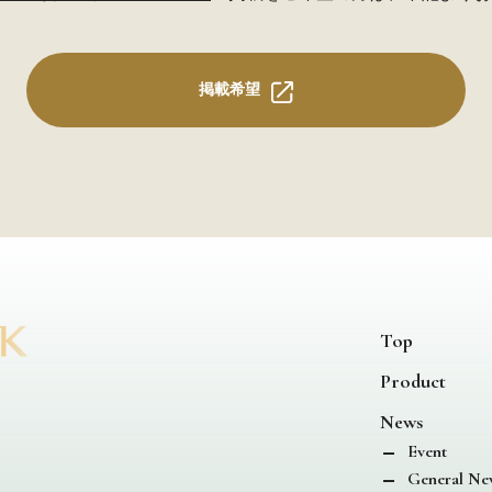
掲載希望
Top
Product
News
Event
General Ne