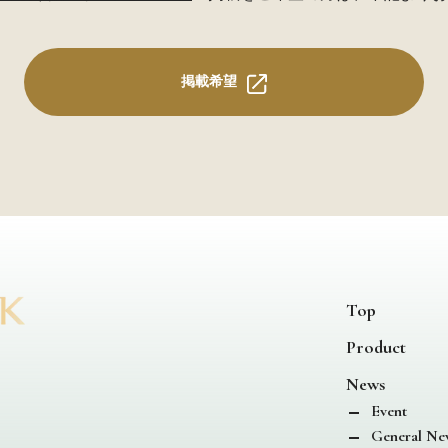
掲載希望
Top
Product
News
Event
General Ne