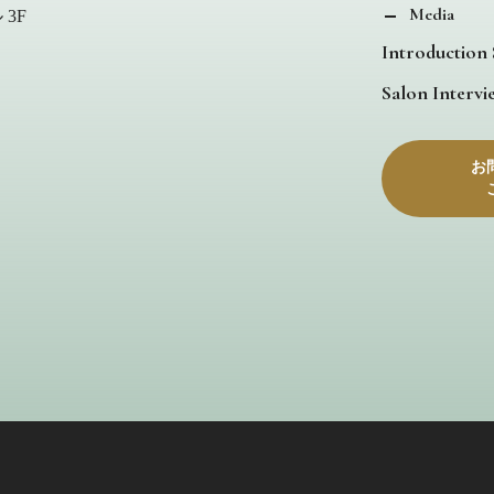
Media
3F
Introduction
Salon Intervi
お