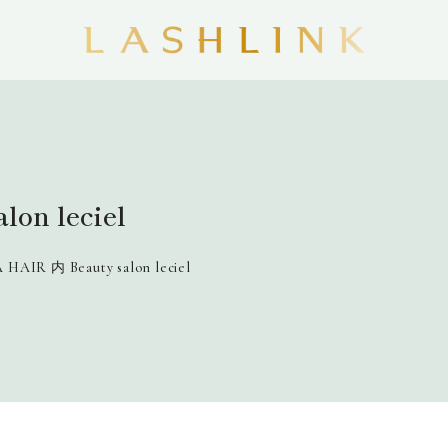
on leciel
HAIR 内 Beauty salon leciel