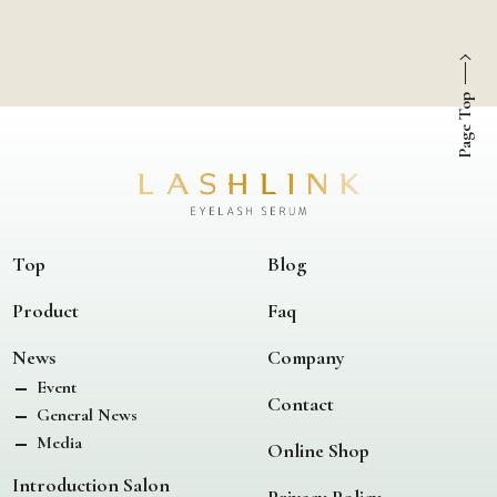
Page Top
Top
Blog
Product
Faq
News
Company
Event
Contact
General News
Media
Online Shop
Introduction Salon
Privacy Policy