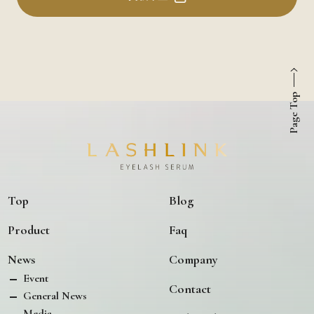
Page Top
Top
Blog
Product
Faq
News
Company
Event
Contact
General News
Media